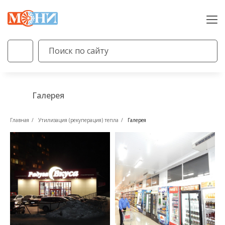
Галерея
Главная
/
Утилизация (рекуперация) тепла
/
Галерея